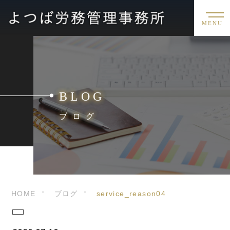
MENU
BLOG
ブログ
HOME
ブログ
service_reason04