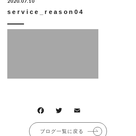
2020.07.10
service_reason04
F
T
E
共
a
w
m
有
c
it
ai
ブログ一覧に戻る