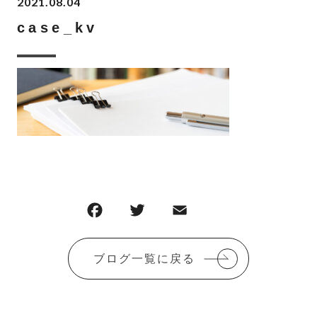
2021.08.04
case_kv
F
T
E
共
a
w
m
有
c
it
ai
ブログ一覧に戻る
e
te
l
b
r