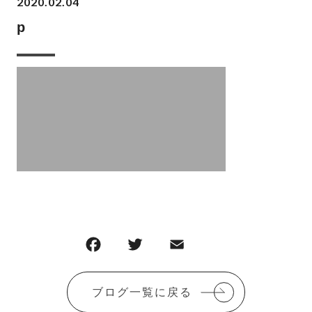
2020.02.04
p
F
T
E
共
a
w
m
有
c
it
ai
ブログ一覧に戻る