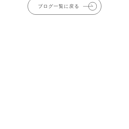
c
it
ai
ブログ一覧に戻る
e
te
l
b
r
o
o
k