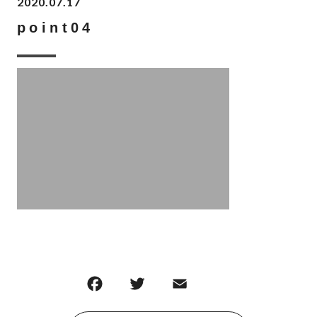
2020.07.17
point04
F
T
E
共
a
w
m
有