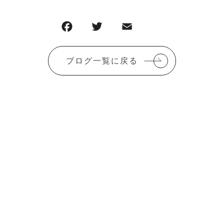
F
T
E
共
a
w
m
有
c
it
ai
ブログ一覧に戻る
e
te
l
b
r
o
o
k